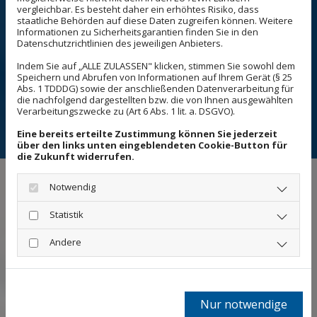
vergleichbar. Es besteht daher ein erhöhtes Risiko, dass
staatliche Behörden auf diese Daten zugreifen können. Weitere
Informationen zu Sicherheitsgarantien finden Sie in den
Datenschutzrichtlinien des jeweiligen Anbieters.
Haben Sie den Wunsch nach einer individuellen
Indem Sie auf „ALLE ZULASSEN" klicken, stimmen Sie sowohl dem
Leistung?
Speichern und Abrufen von Informationen auf Ihrem Gerät (§ 25
Abs. 1 TDDDG) sowie der anschließenden Datenverarbeitung für
Dann sprechen Sie uns gerne an und wir werden
die nachfolgend dargestellten bzw. die von Ihnen ausgewählten
Verarbeitungszwecke zu (Art 6 Abs. 1 lit. a. DSGVO).
sehen, ob wir diese für Sie erbringen können!
Eine bereits erteilte Zustimmung können Sie jederzeit
über den links unten eingeblendeten Cookie-Button für
die Zukunft widerrufen.
Notwendig
Wie arbeiten wir?
Statistik
Projekte realisieren wir zusammen mit unseren
Andere
zuverlässigen Partnern, die allesamt über viel
Erfahrung in der Baubranche verfügen. Wir
arbeiten unter anderem mit Fachingenieuren,
Nur notwendige
Architekten und Handwerkern aus der Region